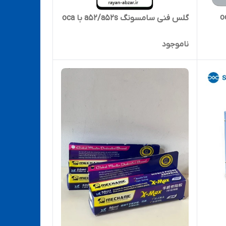
گلس فنی سامسونگ a52/a52s با oca
ناموجود