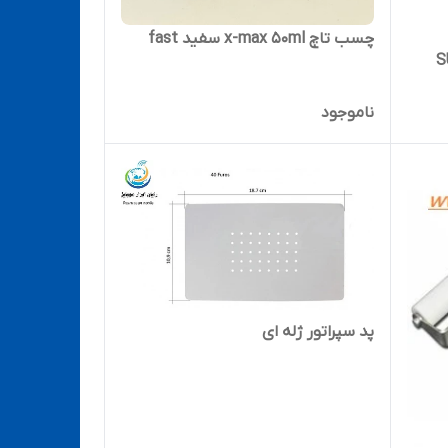
چسب تاچ x-max 50ml سفید fast
SUNS
ناموجود
پد سپراتور ژله ای