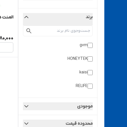
برند
المنت هیت
80,000
gvm
HONEYTEK
kaisi
RELIFE
اپل -apple
موجودی
سامسونگ - samsung
محدوده قیمت
سانشاین -SUNSHINE