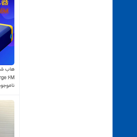
rge 6M
ناموجود