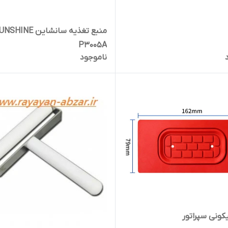
منبع تغذیه سانشاین HINE
P3005A
ناموجود
کونی سپراتور