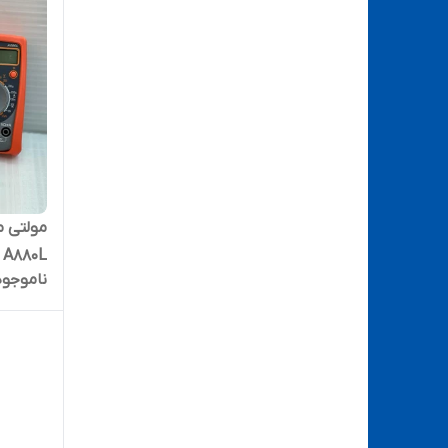
A880L
ناموجود