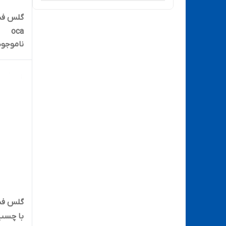
سوگون - SUGON
oca
ناموجود
مکانیک - MECHANIC
یاکسون-YAXUN
با چسب a