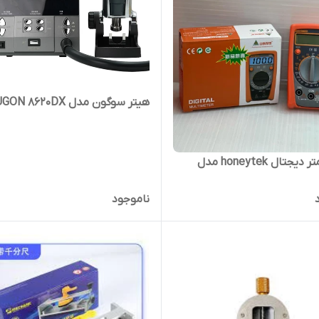
هیتر سوگون مدل SUGON 8620DX
مولتی متر دیجتال honeytek مدل
ناموجود