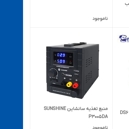
 OCA نصب
ناموجود
منبع تغذیه سانشاین SUNSHINE
P3005DA
ناموجود