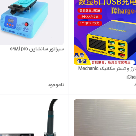
سپراتور سانشاین s918l pro
هاب شارژ و تستر مکانیک Mechanic
iCha
ناموجود