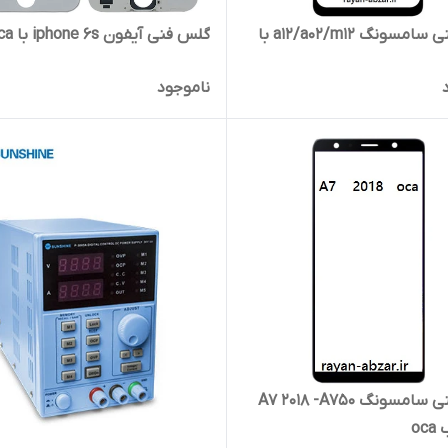
گلس فنی سامسونگ a12/a02/m12 با
گلس فنی آیفون iphone 6s با oca
ناموجود
گلس فنی سامسونگ A7 2018 -A750
oc