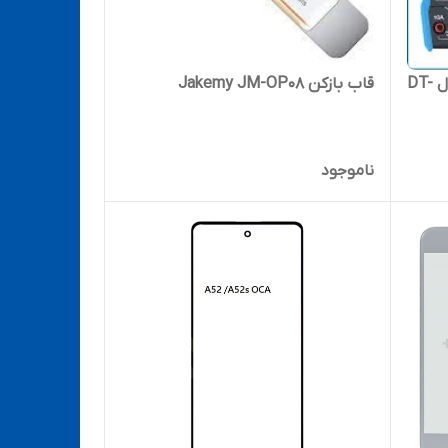
قاب بازکن Jakemy JM-OP08
مولتی متر دیجیتال سانشاین مدل DT-
ناموجود