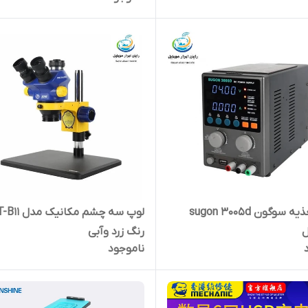
منبع تغذیه سوگون sugon 3005d
لوپ سه چشم مکا
ل
رنگ زرد وآبی
ناموجود