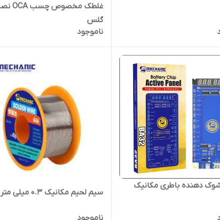
غلطک مخصوص چسب
گلس
ناموجود
شوک دهنده باطری مکانیک
سیم لحیم مکانیک 0.3 میلی متر DS6
ناموجود