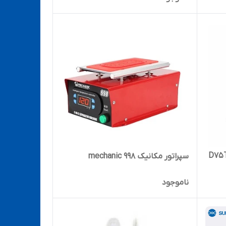
نیک مدل D75T-B11
سپراتور مکانیک mechanic 998
ناموجود