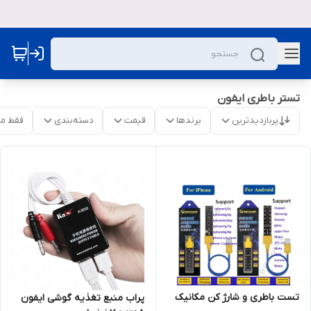
تستر باطری ایفون
پربازدیدترین
برندها
قیمت
دسته‌بندی
فقط م
تست باطری و شارژ کن مکانیک
پراب منبع تغذیه گوشی ایفون