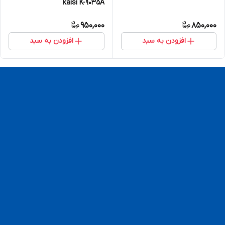
kaisi K-9035A
950,000
850,000
افزودن به سبد
افزودن به سبد