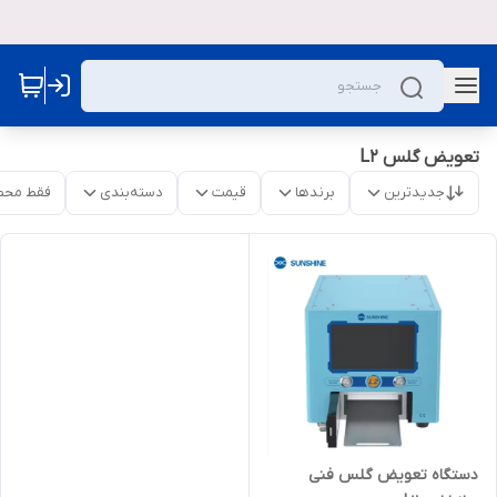
تعویض گلس L2
جدیدترین
برندها
قیمت
دسته‌بندی
فقط محص
دستگاه تعویض گلس فنی