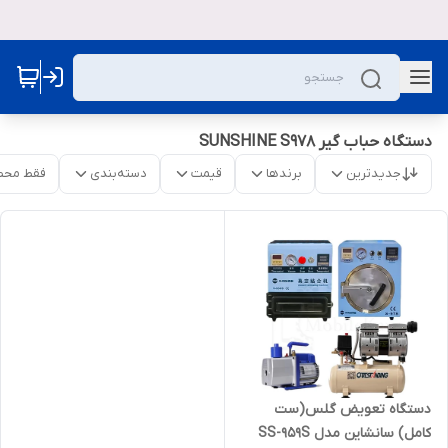
دستگاه حباب گیر SUNSHINE S978
جدیدترین
برندها
قیمت
دسته‌بندی
فقط محص
دستگاه تعویض گلس(ست
کامل) سانشاین مدل SS-959S