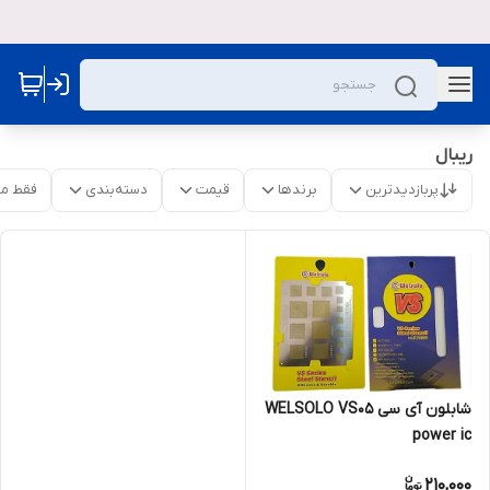
ریبال
پربازدیدترین
برندها
قیمت
دسته‌بندی
فقط م
شابلون آی سی WELSOLO VS05
power ic
210,000