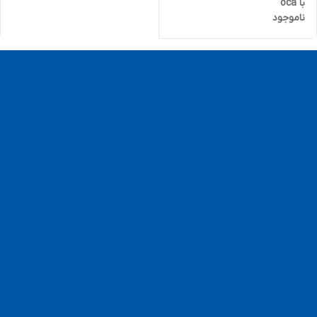
با oca
ناموجود