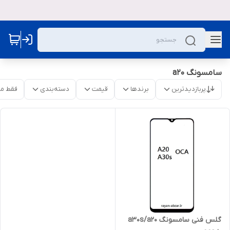
سامسونگ a20
پربازدیدترین
برندها
قیمت
دسته‌بندی
فقط م
گلس فنی سامسونگ a30s/a20