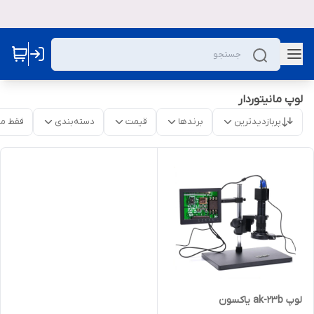
لوپ مانیتوردار
پربازدیدترین
برندها
قیمت
دسته‌بندی
فقط م
لوپ ak-23b یاکسون