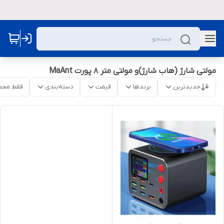
مولتی شارژ (هاب شارژ)و مولتی متر ۸ پورت MaAnt
جدیدترین
برندها
قیمت
دسته‌بندی
فقط محص