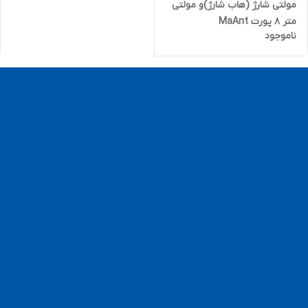
مولتی شارژ (هاب شارژ)و مولتی
متر ۸ پورت MaAnt
ناموجود