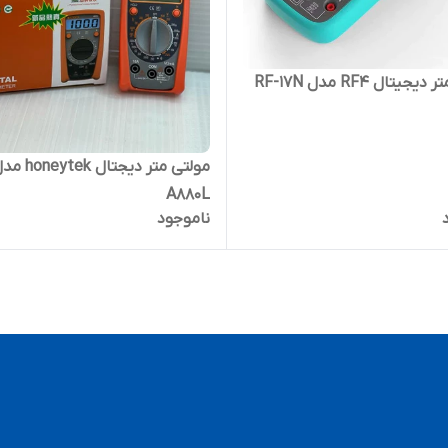
جیتال RF4 مدل RF-17N
مولتی متر دیجتال neytek
A880L
ناموجود