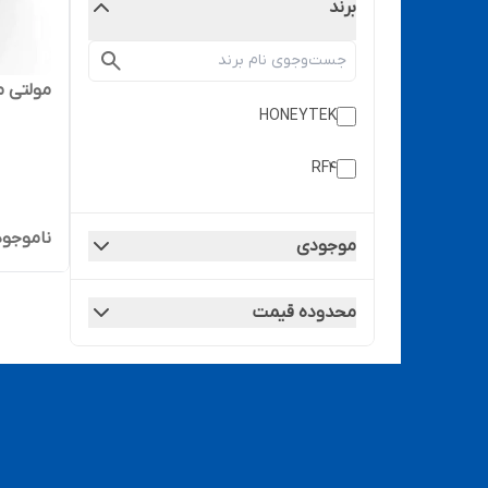
برند
مولتی متر دی
HONEYTEK
RF4
ناموجود
موجودی
محدوده قیمت