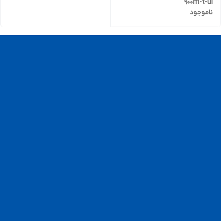
900m-t-ui
ناموجود