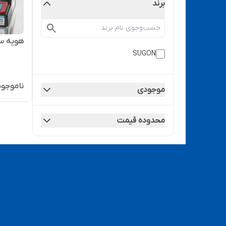
برند
هویه سوگون  A5
SUGON
ناموجود
موجودی
محدوده قیمت