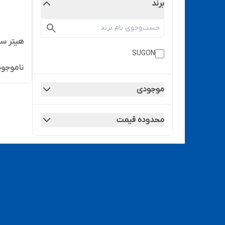
برند
هیتر سوگون 0D
SUGON
ناموجود
موجودی
محدوده قیمت