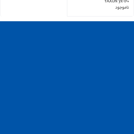
YAXUN yx-160
ناموجود