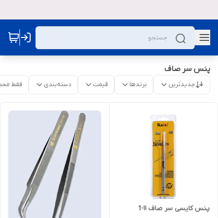
پنس سر صاف
جدیدترین
برندها
قیمت
دسته‌بندی
فقط محص
پنس کایسی سر صاف t-11