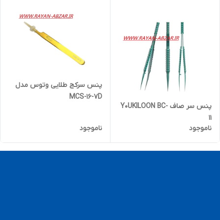
پنس سرکج طلایی وتوس مدل
MCS-16-7D
پنس سر صاف Y0UKILOON BC-
11
ناموجود
ناموجود