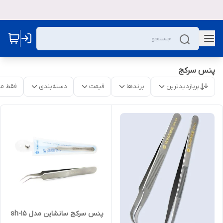
پنس سرکج
پربازدیدترین
برندها
قیمت
دسته‌بندی
فقط م
پنس سرکج سانشاین مدل sh-15