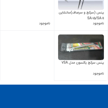
پنس (سرکج و سرصاف)سانشاین
SA-15/SA-11
ناموجود
ناموجود
پنس سرکج یاکسون مدل 7SA
ناموجود