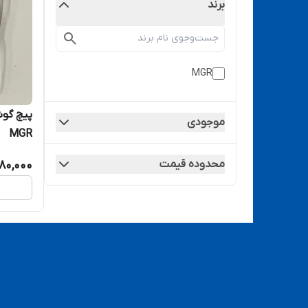
برند
MGR
موجودی
MGR
محدوده قیمت
180,000