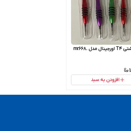
پیچ گوشتی T4 اورجینال مدل mr668.
افزودن به سبد