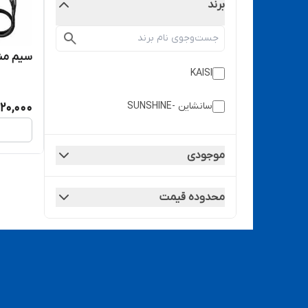
برند
سیم منبع تغذیه
KAISI
سانشاین -SUNSHINE
520,000
موجودی
محدوده قیمت