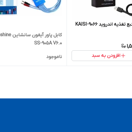
 اندروید KAISI-9066
کابل پاور آیفون سانشا
SS-905A V6.0
1,
افزودن به سبد
ناموجود