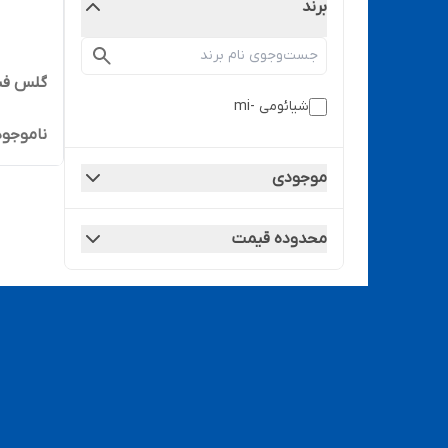
برند
گلس فنی ش
شیائومی -mi
ناموجود
موجودی
محدوده قیمت