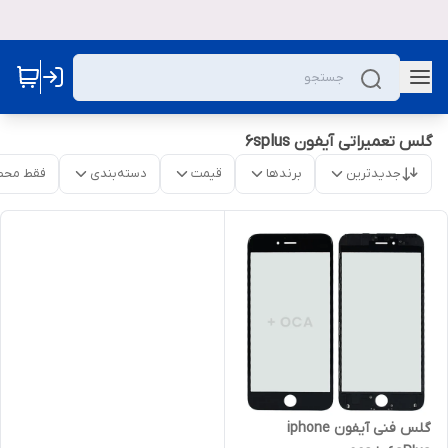
گلس تعمیراتی آیفون 6splus
جدیدترین
برندها
قیمت
دسته‌بندی
فقط محص
گلس فنی آیفون iphone