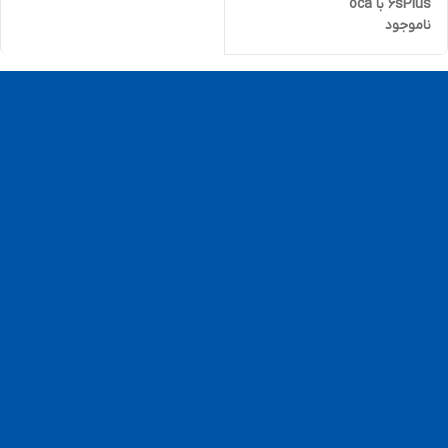
6sPlus با oca
ناموجود