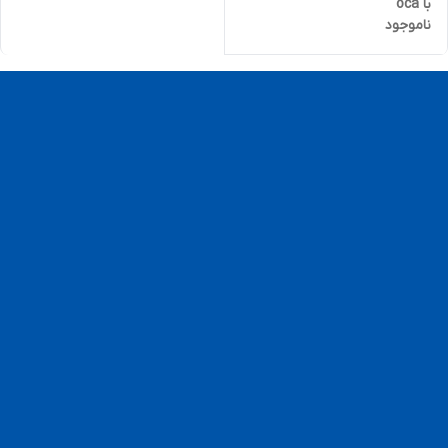
با oca
ناموجود