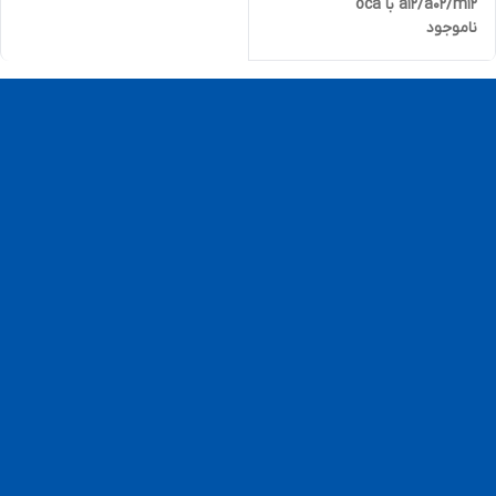
a12/a02/m12 با oca
ناموجود