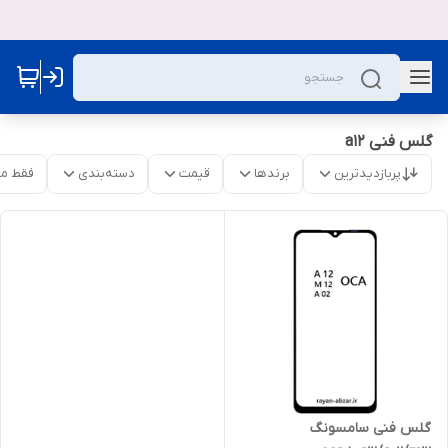
گلس فنی a12
پربازدیدترین
برندها
قیمت
دسته‌بندی
فقط م
گلس فنی سامسونگ