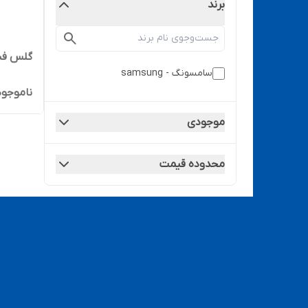
برند
گلس فنی سام
سامسونگ - samsung
ناموجود
موجودی
محدوده قیمت