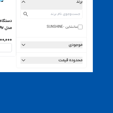
برند
دستگاه
سانشاین -SUNSHINE
مدل S-959v
000,000
موجودی
محدوده قیمت