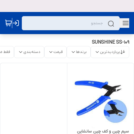
SUNSHINE SS-109
پربازدیدترین
برندها
قیمت
دسته‌بندی
فقط م
سیم چین و کف چین سانشاین