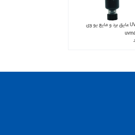
چسب UV عایق برد و مایع یو وی
uvm5