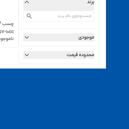
برند
7-10cc
موجودی
ناموجود
محدوده قیمت