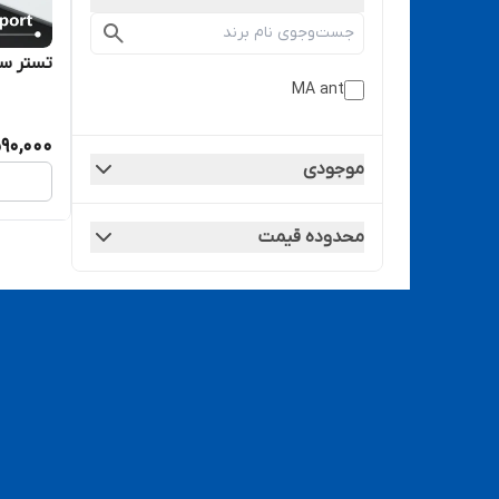
تستر سوکت
MA ant
90,000
موجودی
محدوده قیمت