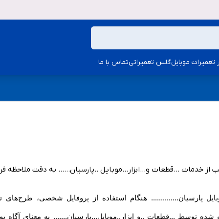
ار تعمیرات موبایل
گلس تعمیراتی
تماس با ما
ب از خدمات ...قطعات و...ابزار...موبایل ..پارسیان...... به دقت ملاحظه فر
بایل پارسیان.............. هنگام استفاده از پروفایل شخصی، طرح‏‌های
ائه شده توسط ...قطعات ..و ابزار..موبایل...پارسیان....... به معنای آگا