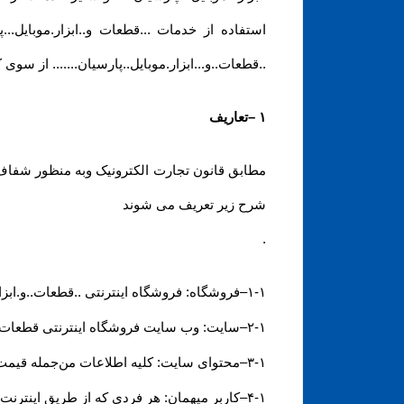
استفاده از خدمات ...قطعات و..ابزار.موبایل.
..قطعات..و...ابزار.موبایل..پارسیان....... از سو
۱
–
تعاریف
مطابق قانون تجارت الکترونیک وبه منظور شفاف س
شرح زیر تعریف می شوند
.
۱-۱
–
فروشگاه: فروشگاه اینترنتی ..قطعات..و.ابزار.
۲-۱
–
سایت: وب سایت فروشگاه اینترنتی قطعات وا
۳-۱
–
محتوای سایت: کلیه اطلاعات من‌جمله قیمت
۴-۱
–
کاربر میهمان: هر فردی که از طریق اینترنت