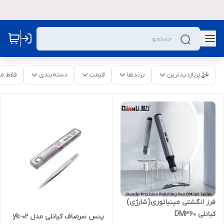
پربازدیدترین
برندها
قیمت
دسته‌بندی
فقط م
فرز انگشتی مینیاتوری(شارژی)
کیانلی DM360
پنس سرصاف کیانلی مدل yk-02