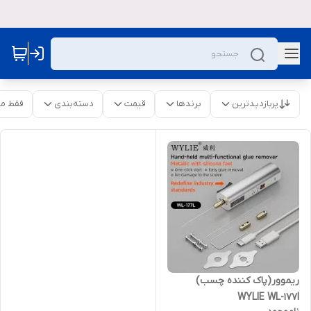
پربازدیدترین
برندها
قیمت
دسته‌بندی
فقط م
ریموور(پاک کننده چسب)
WYLIE WL-177l