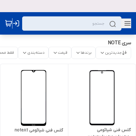
سری NOTE
جدیدترین
برندها
قیمت
دسته‌بندی
فقط محص
گلس فنی شیائومی
گلس فنی شیائومی note8t