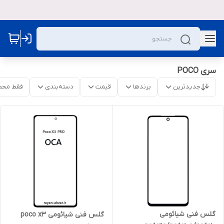
سری POCO
جدیدترین
برندها
قیمت
دسته‌بندی
فقط محص
گلس فنی شیائومی
گلس فنی شیائومی poco x3