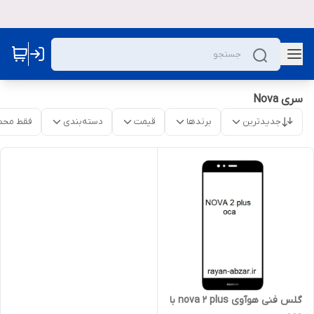
سری Nova
جدیدترین
برندها
قیمت
دسته‌بندی
فقط محص
گلس فنی هوآوی nova 2 plus با