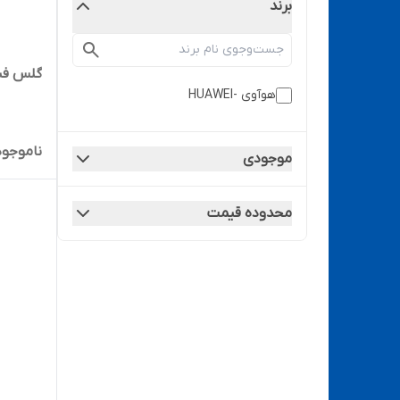
برند
گلس فنی 
هوآوی -HUAWEI
ناموجود
موجودی
محدوده قیمت