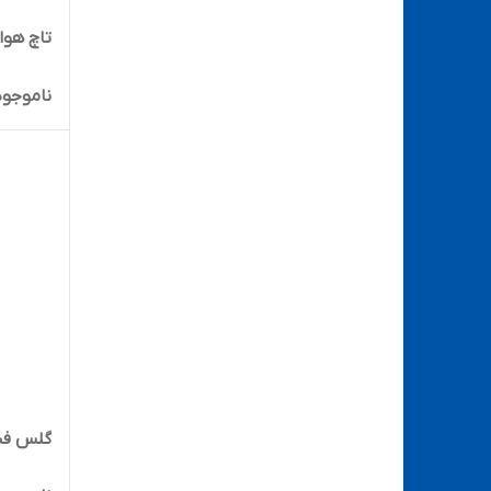
تاچ هواوی e 2019
ناموجود
گلس فنی هوآو