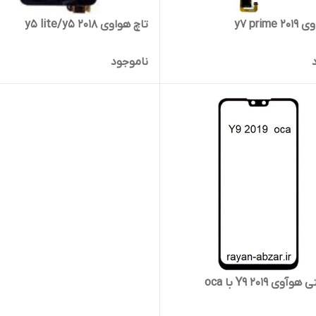
y7 prim
تاچ هواوی y5 lite/y5 2018
ناموجود
ی Y9 2019 با oca