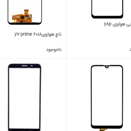
هواوی y8p
تاچ هواویy7 prime 2018
ناموجود