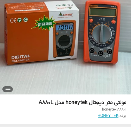
مولتی متر دیجتال honeytek مدل A880L
honeytek A880l
برند:
HONEYTEK