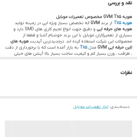
نقد و بررسی
، ظرافت ، وزن بسیار کم و کیفیت ساخت بسیار بالا آپشن های خیلی
هویه GVM T115 مخصوص تعمیرات موبایل
خوبی را نیز به تعمیر کار ارائه می دهد که می توان از آن ها در جهت
هویه T115
از برند
GVM
که تخصص بسیار ویژه ایی در زمینه تولید
انواع سیم کشی های زیر هارد و آی سی ها وبرد ها ، تعویض و لحیم کاری
هویه های حرفه ایی
و دقیق جهت انواع لحیم کاری های SMD دارد و
بسیاری از تعمیرکاران موبایل با این برند خوشنام آشنا و قطعا از
قطعات SMD با نهایت دقت و بدون آسیب رساندن به کار استفاده نمود .
محصولات این شرکت استفاده کرده اند. درجدیدترین آپدیت
هویه های
ویژگی های بارز این دستگاه :
لاین حرفه ایی GVM
مدل
T115
به بازار آمده است که با برخورداری از دقت
، ظرافت ، وزن بسیار کم و کیفیت ساخت بسیار بالا آپشن های خیلی
صفحه نمایش دیجیتال و نمایش دقیق دمای تنظیمی
خوبی را نیز به تعمیر کار ارائه می دهد که می توان از آن ها در جهت
انواع سیم کشی های زیر هارد و آی سی ها وبرد ها ، تعویض و لحیم کاری
سر ولوم فلزی تنظیم دما
قطعات SMD با نهایت دقت و بدون آسیب رساندن به کار استفاده نمود .
نظرات
بدنه یکپارچه آلمینیومی
استند هوشمند و AutoSleep
پد سیلیکونی و اسفنج تمیز کننده
نوک هویه بسیار ریز و قابلیت استفاده از نوک هویه های jbc
دسته‌بندی
:
ابزار تعمیرات موبایل
ذوب کردن سریع قلع در 1 ثانیه
ویدیو معرفی و تست محصول در
اینستاگرام
رایان ابزار