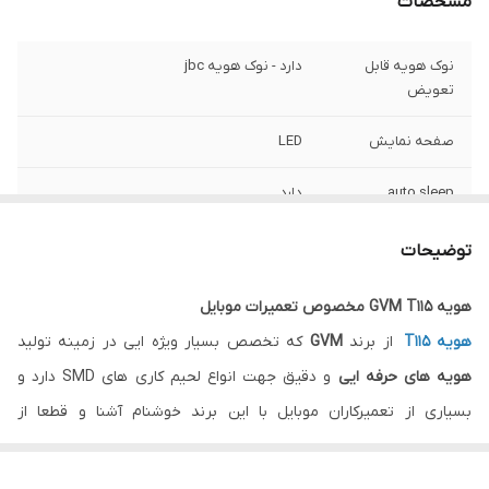
مشخصات
نوک هویه قابل
دارد - نوک هویه jbc
تعویض
صفحه نمایش
LED
auto sleep
دارد
روش گرمایش
کنترل هوشمند دما PID
توضیحات
قابلیت ذوب سریع
1 ثانیه
هویه GVM T115 مخصوص تعمیرات موبایل
هویه T115
از برند
GVM
که تخصص بسیار ویژه ایی در زمینه تولید
وزن خالص
750 گرم
هویه های حرفه ایی
و دقیق جهت انواع لحیم کاری های SMD دارد و
تنظیم دما
120 تا 450 درجه
بسیاری از تعمیرکاران موبایل با این برند خوشنام آشنا و قطعا از
محصولات این شرکت استفاده کرده اند. درجدیدترین آپدیت
هویه های
قدرت
45 وات
لاین حرفه ایی GVM
مدل
T115
به بازار آمده است که با برخورداری از دقت