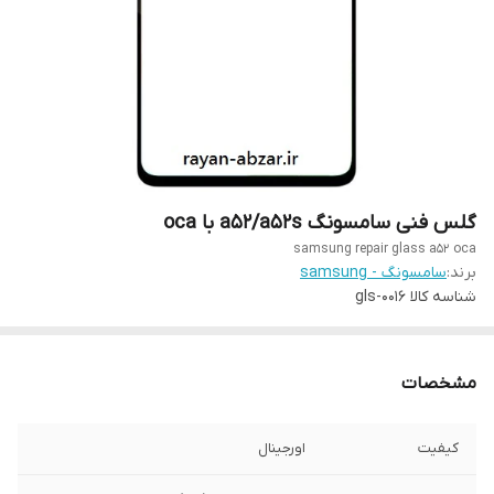
گلس فنی سامسونگ a52/a52s با oca
samsung repair glass a52 oca
برند:
سامسونگ - samsung
شناسه کالا
gls-0016
مشخصات
کیفیت
اورجینال