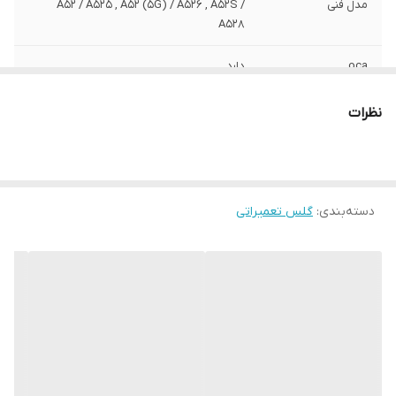
مدل فنی
A52 / A525 , A52 (5G) / A526 , A52S /
A528
oca
دارد
نظرات
دسته‌بندی
:
گلس تعمیراتی