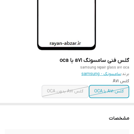
گلس فنی سامسونگ a71 با oca
samsung repair glass a71 oca
برند:
سامسونگ - samsung
گلس A71
گلس A71 با OCA
گلس A71 بدون OCA
مشخصات