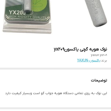
نوک هویه گچی یاکسونyx209
yaxun yx209
برند:
یاکسون-YAXUN
توضیحات
این نوک به روی تمامی دستگاه هویه جواب گو است وبسیار کیفیت دارد