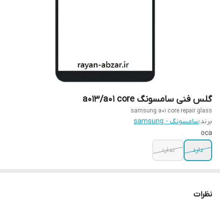
گلس فنی سامسونگ a013/a01 core
samsung a01 core repair glass
برند:
سامسونگ - samsung
oca
دارد
ندارد
نظرات