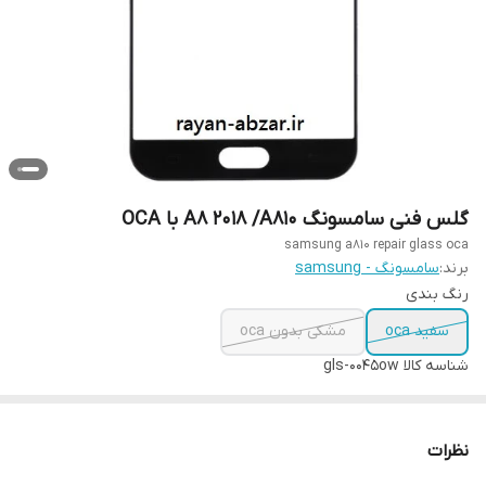
گلس فنی سامسونگ A8 2018 /A810 با OCA
samsung a810 repair glass oca
برند:
سامسونگ - samsung
رنگ بندی
سفید oca
مشکی بدون oca
شناسه کالا
gls-0045ow
نظرات