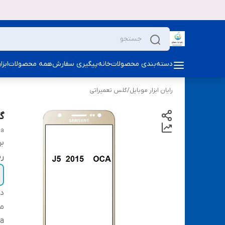
دسته‌بندی محصولات
خانه
پیگیری سفارش
همه محصولات
ابز
رایان ابزار موبایل
/
گلس تعمیراتی
گل
ca
بر
ر
دس
م
a