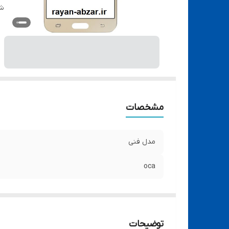
شن
مشخصات
مدل فنی
oca
توضیحات