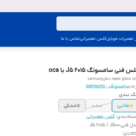
ار تعمیرات موبایل
گلس تعمیراتی
تماس با ما
س فنی سامسونگ 2015 J5 با oca
samsung j500 repair glass o
ند:
سامسونگ - samsung
نگ بندی
طلایی
سفید
مشکی
ته‌بندی
:
گلس تعمیراتی
دل فنی
:
J5 2015 / J500
oc
:
دارد