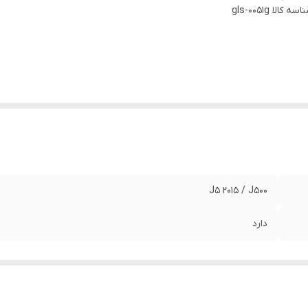
اسه کالا
gls-0051g
J5 2015 / J500
دارد