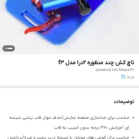
تاچ کش چند منظوره 2در1 مدل f3
universal 2in1 fixture f3
برند:
f3
توضیحات
مناسب برای جداسازی صفحه نمایش/حذف موثر قاب پشتی شیشه
ای /چرخش 360 درجه بدون اسیب به قاب
مناسب برای گوشی های موبایل با شیشه درب پشت و غیره/برداشتن