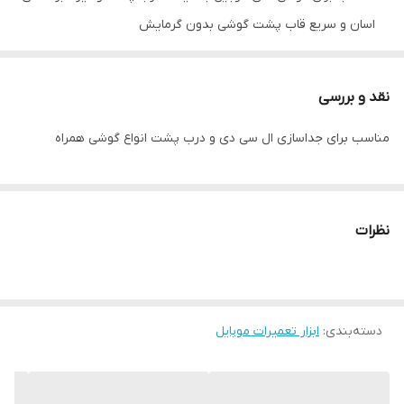
اسان و سریع قاب پشت گوشی بدون گرمایش
مناسب برای جدا کردن ال سی دی بدون اسیب رساندن و کار کرد اسان
جدا سازی غیر مخرب تا هنگام برداشتن صفحه نمایش به دوربین به
نقد و بررسی
گوشی اسیبی نرسد
مناسب برای جداسازی ال سی دی و درب پشت انواع گوشی همراه
مناسب برای تمامی مدل های گوشی همراه
قابلیت چرخش 360 درجه
دارای مکش قوی.تنظیم ازاد.نیروی وارد کننده یکنواخت
نظرات
دسته‌بندی
:
ابزار تعمیرات موبایل