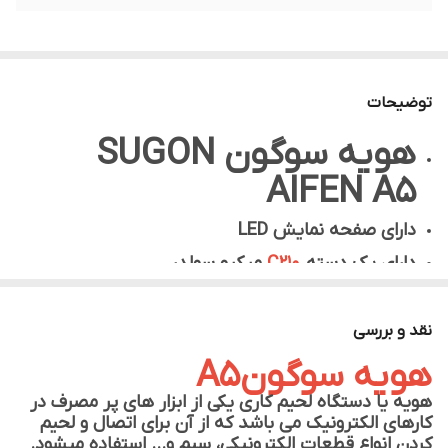
توضیحات
هویه سوگون SUGON
AIFEN A5
دارای صفحه نمایش LED
دارای یک دسته
C210
میکرو سولدر
همچنین قابلیت نصب دسته های
C115
و
C245
را دارا
میباشد
نقد و بررسی
توان 120 وات
هویه سوگونA5
فشار کوتاه یک ثانیه ای برای خواندن و فشار سه ثانیه
هویه یا دستگاه لحیم کاری یکی از ابزار های پر مصرف در
کارهای الکترونیک می باشد که از آن برای اتصال و لحیم
ای برای ذخیره
کردن انواع قطعات الکترونیکی، سیم و… استفاده میشود.