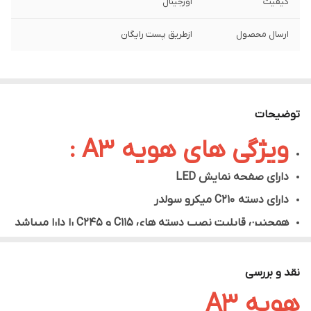
کیفیت
اورجینال
ارسال محصول
ازطریق پست رایگان
توضیحات
ویژگی های هویه A3 :
دارای صفحه نمایش LED
دارای دسته C210 میکرو سولدر
همچنین قابلیت نصب دسته های C115 و C245 را دارا میباشد
دارای 1 عدد نوک سرتبری C210
دارای یک ایستگاه لحیم کاری
نقد و بررسی
توان 120 وات(حداکثر 160 وات)
هویه A3