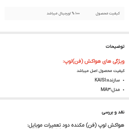
کیفیت محصول
100 % اورجینال میباشد
توضیحات
ویژگی های هواکش (فن)لوپ:
کیفیت محصول اصل میباشد
سازنده:
KAISI
مدل:
MA3
ولتاژ مصرفی:
12V
مناسب:
انواع لوپ ها
نقد و بررسی
هواکش لوپ (فن) مکنده دود تعمیرات موبایل: