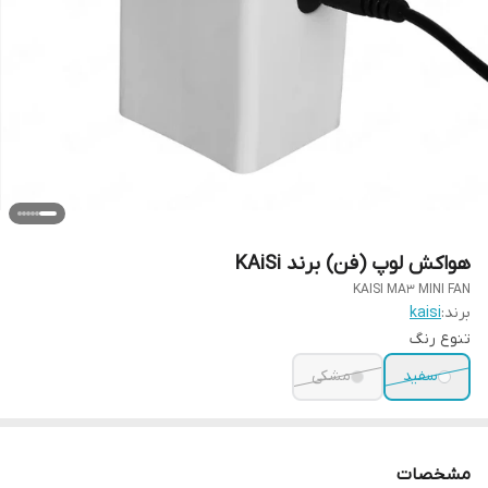
هواکش لوپ (فن) برند KAiSi
KAISI MA3 MINI FAN
برند:
kaisi
تنوع رنگ
سفید
مشکی
مشخصات