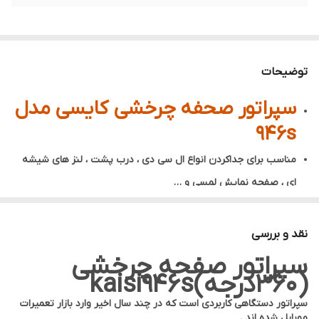
توضیحات
سپراتور صحفه چرخشی کایسی مدل
946s
مناسب برای جداکردن انواع ال سی دی ، درب پشت ، لنز های شیشه
ای ، صفحه نمایش لمسی و …
قابل استفاده در تعمیر انواع گوشی های تا 7 اینچ
قدرت 450 وات
نقد و بررسی
محدوده دما 60 تا 200 درجه سانتیگراد
سپراتور صفحه چرخشی
دارای پمپ وکیوم داخلی و بسیار قوی
(360درجه)kaisi946s
دارای کنترل دقیق دما که میتواند دمای تنظیم شده و دمای واقعی را
سپراتور دستگاهی کاربردی است که در چند سال اخیر وارد بازار تعمیرات
موبایل شده اند .