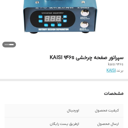
سپراتور صفحه چرخشی KAISI 946s
kaisi 946s
برند:
KAISI
مشخصات
کیفیت محصول
اورجینال
ارسال محصول
ازطریق پست رایگان