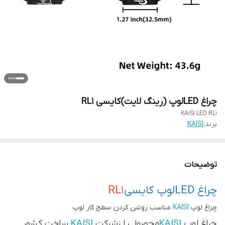
چراغ LEDلوپ (رینگ لایت)کایسی RL1
KAiSi LED RL1
برند:
KAISI
توضیحات
چراغ LEDلوپ کایسی
RL1
چراغ لوپ
KAISI
مناسب روشن کردن سطح کار لوپ
چراغ لوپ
KAISI
محصولی ا زشرکت
KAISI
ساخت کشور