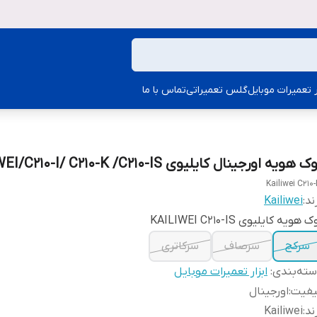
ار تعمیرات موبایل
گلس تعمیراتی
تماس با ما
 هویه اورجینال کایلیوی KAILIWEI/C210-I/ C210-K /C210-IS
Kailiwei C210-
ند:
Kailiwei
 هویه کایلیوی KAILIWEI C210-IS
سرکج
سرصاف
سرکاتری
ته‌بندی
:
ابزار تعمیرات موبایل
یفیت
:
اورجینال
ند
:
Kailiwei