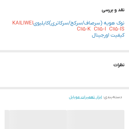
نقد و بررسی
نوک هویه (سرصاف/سرکج/سرکاتری)کایلیوی
KAILIWEI
C115-K C115-I C115-IS
کیفیت اورجینال
نظرات
دسته‌بندی
:
ابزار تعمیرات موبایل