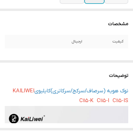
مشخصات
کیفیت
ارجینال
توضیحات
نوک هویه (سرصاف/سرکج/سرکاتری)کایلیوی
KAILIWEI
C115-K C115-I C115-IS