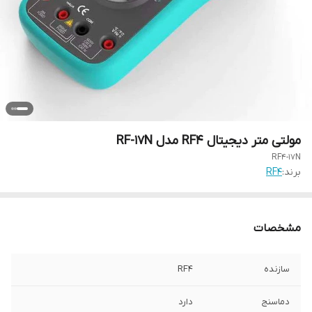
مولتی متر دیجیتال RF4 مدل RF-17N
RF4-17N
برند:
RF4
مشخصات
سازنده
RF4
دماسنج
دارد